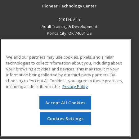
Pioneer Technology Center
2101 N. Ash
Adult Training & Development
Ponca City, OK 74601 US
MAIN CONTENT
Career Training
We and our partners may use cookies, pixels, and similar
technologies to collect information about you, including about
ADDITIONAL RESOURCES
your browsing activities and devices. This may result in your
information being collected by our third-party partners. By
Military
Student Blog
choosing to "Accept All Cookies", you agree to these practices,
Financial Assistance
including as described in the
Privacy Policy
Help
Accept All Cookies
© 2026 ed2go, a division of Cengage Learning. All rights
reserved. The material on this site cannot be reproduced or
redistributed unless you have obtained prior written
Cookies Settings
permission from Cengage Learning.
Privacy Policy