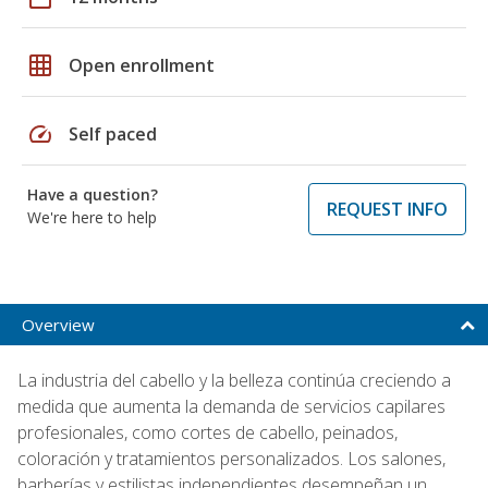
grid_on
Open enrollment
speed
Self paced
Have a question?
REQUEST INFO
We're here to help
Overview
La industria del cabello y la belleza continúa creciendo a
medida que aumenta la demanda de servicios capilares
profesionales, como cortes de cabello, peinados,
coloración y tratamientos personalizados. Los salones,
barberías y estilistas independientes desempeñan un