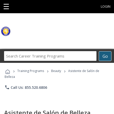
☰
LOGIN
Search
Go
Career
Training
›
›
›
Programs
Training Programs
Beauty
Asistente de Salón de
Belleza
phone
Call Us: 855.520.6806
Asistente de Salón de Belleza