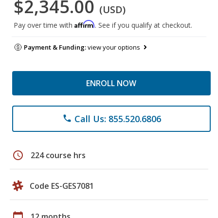
$2,345.00
(USD)
Affirm
Pay over time with
. See if you qualify at checkout.
Payment & Funding:
view your options
ENROLL NOW
Call Us: 855.520.6806
phone
schedule
224 course hrs
Code ES-GES7081
calendar_today
12 months