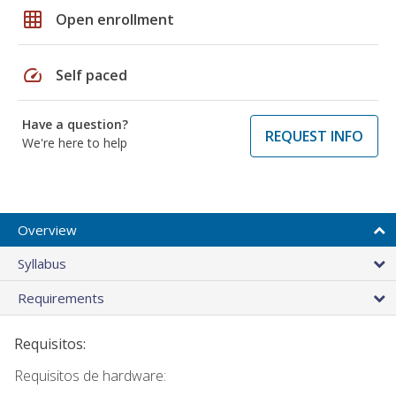
grid_on
Open enrollment
speed
Self paced
Have a question?
REQUEST INFO
We're here to help
Overview
Syllabus
Requirements
Requisitos:
Requisitos de hardware: